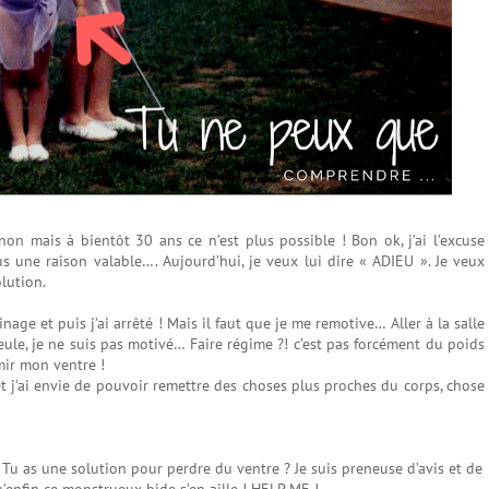
n mais à bientôt 30 ans ce n’est plus possible ! Bon ok, j’ai l’excuse
us une raison valable…. Aujourd’hui, je veux lui dire « ADIEU ». Je veux
lution.
age et puis j’ai arrêté ! Mais il faut que je me remotive… Aller à la salle
 seule, je ne suis pas motivé… Faire régime ?! c’est pas forcément du poids
mir mon ventre !
et j'ai envie de pouvoir remettre des choses plus proches du corps, chose
? Tu as une solution pour perdre du ventre ? Je suis preneuse d’avis et de