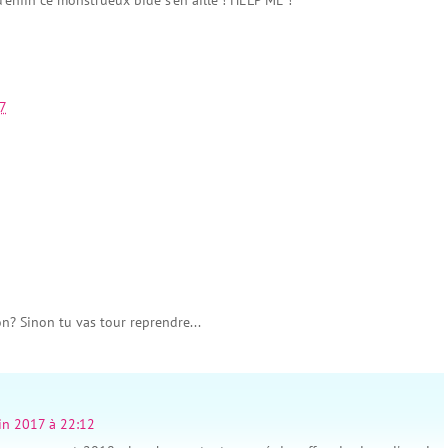
’enfin ce monstrueux bide s’en aille ! HELP ME !
7
n? Sinon tu vas tour reprendre...
in 2017 à 22:12