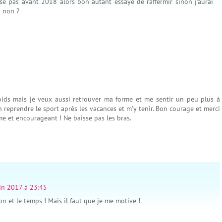
se pas avant 2018 alors bon autant essayé de raffermir sinon j'aurai
! non ?
oids mais je veux aussi retrouver ma forme et me sentir un peu plus à
en reprendre le sport après les vacances et m'y tenir. Bon courage et merci
me et encourageant ! Ne baisse pas les bras.
in 2017 à 23:45
ion et le temps ! Mais il faut que je me motive !