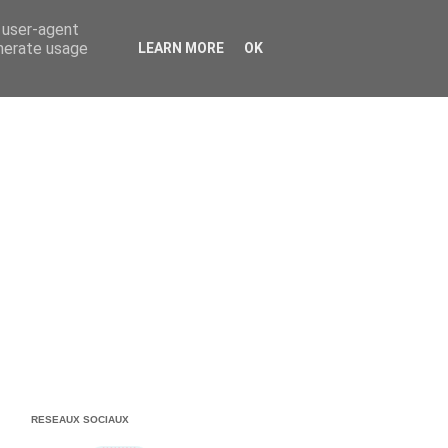
 DECO
KIT MEDIA
d user-agent
enerate usage
LEARN MORE
OK
RESEAUX SOCIAUX