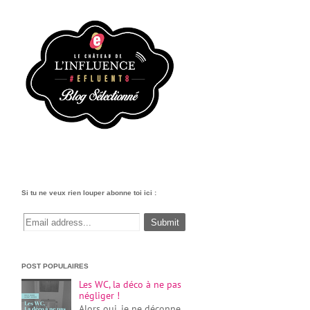
Si tu ne veux rien louper abonne toi ici :
POST POPULAIRES
Les WC, la déco à ne pas
négliger !
Alors oui, je ne déconne