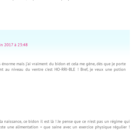
in 2017 à 23:48
 énorme mais j'ai vraiment du bidon et cela me gène, dès que je porte
t au niveau du ventre c'est HO-RRI-BLE ! Bref, je veux une potion
la naissance, ce bidon il est là ! Je pense que ce n'est pas un régime qui
juste une alimentation + que saine avec un exercice physique régulier !