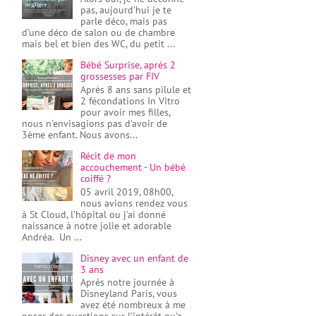
pas, aujourd’hui je te
parle déco, mais pas
d’une déco de salon ou de chambre
mais bel et bien des WC, du petit ...
Bébé Surprise, après 2
grossesses par FIV
Après 8 ans sans pilule et
2 fécondations In Vitro
pour avoir mes filles,
nous n'envisagions pas d'avoir de
3ème enfant. Nous avons...
Récit de mon
accouchement - Un bébé
coiffé ?
05 avril 2019, 08h00,
nous avions rendez vous
à St Cloud, l’hôpital ou j'ai donné
naissance à notre jolie et adorable
Andréa. Un ...
Disney avec un enfant de
3 ans
Après notre journée à
Disneyland Paris, vous
avez été nombreux à me