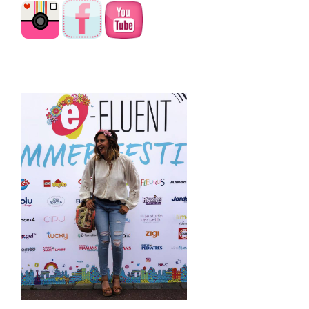
......................